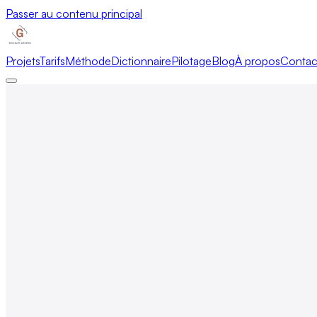
Passer au contenu principal
Projets
Tarifs
Méthode
Dictionnaire
Pilotage
Blog
À propos
Contac