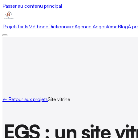
Passer au contenu principal
Projets
Tarifs
Méthode
Dictionnaire
Agence Angoulême
Blog
À pr
← Retour aux projets
Site vitrine
EGS : un site vi