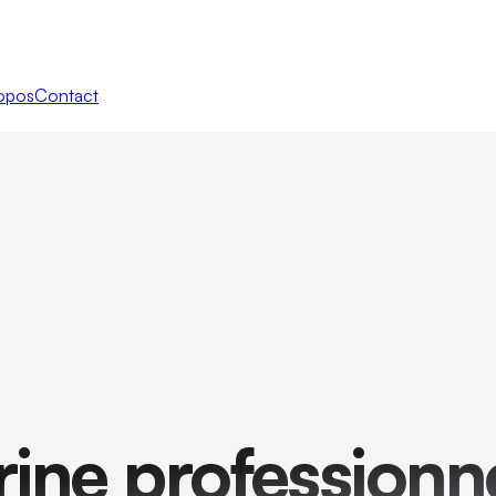
opos
Contact
trine profession